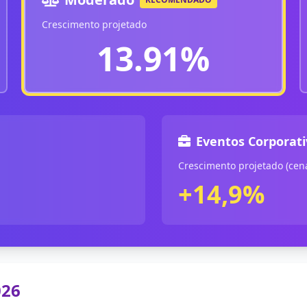
Crescimento projetado
13.91%
Eventos Corporati
Crescimento projetado (cen
+14,9%
026