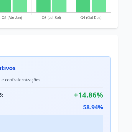
ativos
s e confraternizações
+14.86%
5:
58.94%