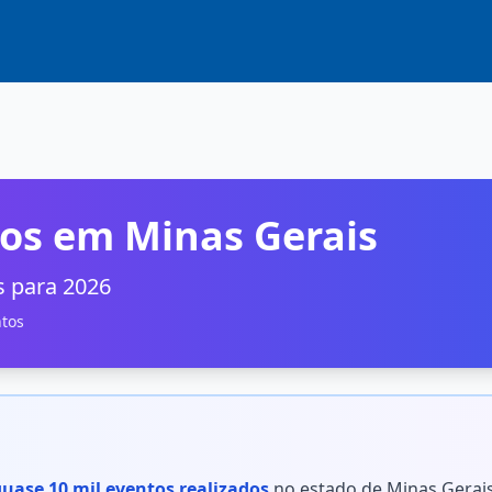
os em Minas Gerais
s para 2026
tos
quase 10 mil eventos realizados
no estado de Minas Gerais