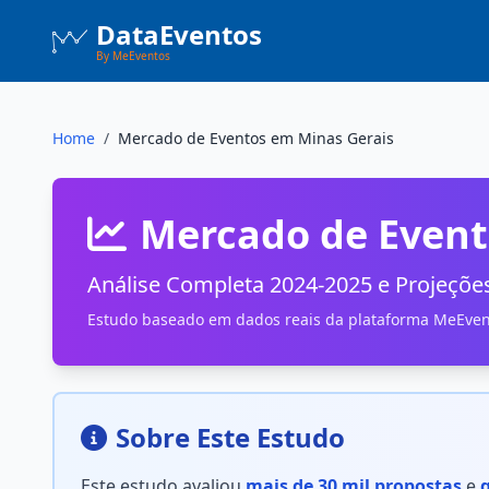
DataEventos
By MeEventos
Home
/
Mercado de Eventos em Minas Gerais
Mercado de Event
Análise Completa 2024-2025 e Projeçõe
Estudo baseado em dados reais da plataforma MeEven
Sobre Este Estudo
Este estudo avaliou
mais de 30 mil propostas
e